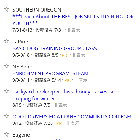
SOUTHERN OREGON
***Learn About THE BEST JOB SKILLS TRAINING FOR
YOUTH***
7/31-8/13
投稿済み 7/31
非表示
LaPine
BASIC DOG TRAINING GROUP CLASS
9/5-9/18
投稿済み 8/5
非表示
PIC
NE Bend
ENRICHMENT PROGRAM- STEAM
9/9-9/11
投稿済み 5/14
非表示
PIC
backyard beekeeper class: honey harvest and
preping for winter
8/15
投稿済み 7/5
非表示
ODOT DRIVERS ED AT LANE COMMUNITY COLLEGE!
9/12
投稿済み 7/28
非表示
PIC
Eugene