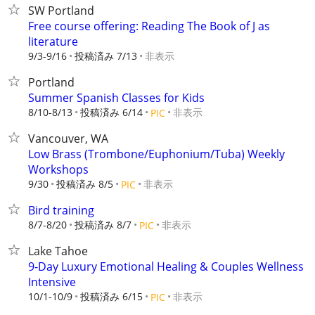
SW Portland
Free course offering: Reading The Book of J as
literature
9/3-9/16
投稿済み 7/13
非表示
Portland
Summer Spanish Classes for Kids
8/10-8/13
投稿済み 6/14
非表示
PIC
Vancouver, WA
Low Brass (Trombone/Euphonium/Tuba) Weekly
Workshops
9/30
投稿済み 8/5
非表示
PIC
Bird training
8/7-8/20
投稿済み 8/7
非表示
PIC
Lake Tahoe
9-Day Luxury Emotional Healing & Couples Wellness
Intensive
10/1-10/9
投稿済み 6/15
非表示
PIC