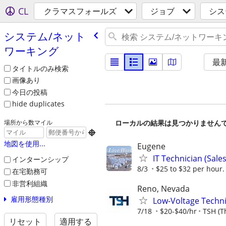
CL
クラマスフォールズ
ジョブ
シス
システム/​ネット
ワーキング
最
タイトルのみ検索
画像あり
今日の投稿
hide duplicates
ローカルの結果は見つかりません
場所から数マイル

地図を使用...
Eugene
IT Technician (Sale
インターンシップ
8/3
$25 to $32 per hour.
在宅勤務可
非営利組織
Reno, Nevada
雇用形態種別
Low-Voltage Techni
7/18
$20-$40/hr
TSH (T
リセット
適用する