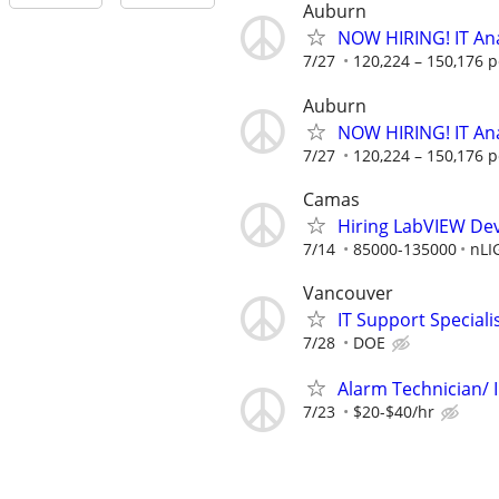
Auburn
NOW HIRING! IT Ana
7/27
120,224 – 150,176 p
Auburn
NOW HIRING! IT Ana
7/27
120,224 – 150,176 p
Camas
Hiring LabVIEW De
7/14
85000-135000
nLI
Vancouver
IT Support Speciali
7/28
DOE
Alarm Technician/ I
7/23
$20-$40/hr