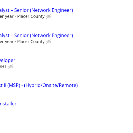
lyst – Senior (Network Engineer)
er year
Placer County
lyst – Senior (Network Engineer)
er year
Placer County
veloper
GHT
st II (MSP) - (Hybrid/Onsite/Remote)
nstaller