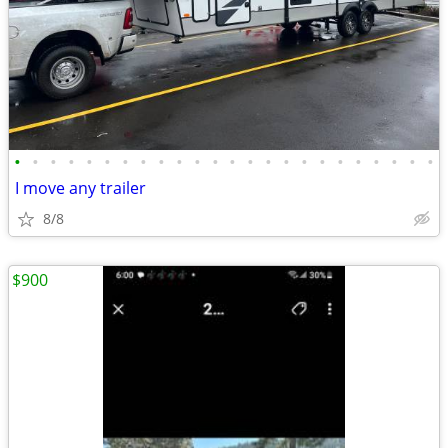
•
•
•
•
•
•
•
•
•
•
•
•
•
•
•
•
•
•
•
•
•
•
•
•
I move any trailer
8/8
$900