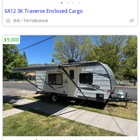
•
•
•
•
6X12 3K Traverse Enclosed Cargo
8/6
Terrebonne
$9,000