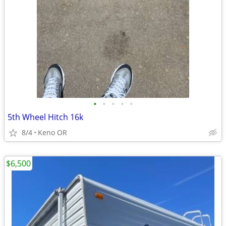
•
•
•
•
•
5th Wheel Hitch 16k
8/4
Keno OR
$6,500