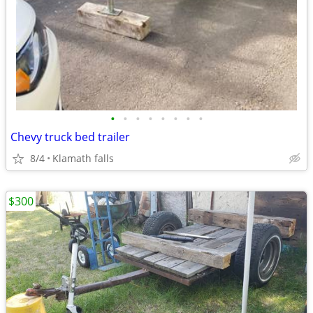
•
•
•
•
•
•
•
•
Chevy truck bed trailer
8/4
Klamath falls
$300