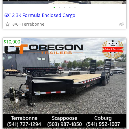
•
•
•
•
•
6X12 3K Formula Enclosed Cargo
8/6
Terrebonne
$10,000