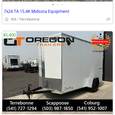
•
•
•
7x24 TA 15.4K Midsota Equipment
8/6
Terrebonne
$5,400