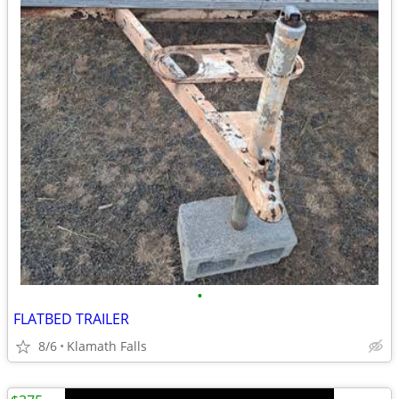
•
FLATBED TRAILER
8/6
Klamath Falls