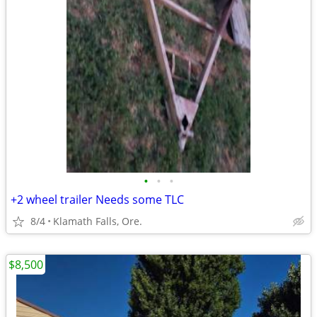
•
•
•
+2 wheel trailer Needs some TLC
8/4
Klamath Falls, Ore.
$8,500