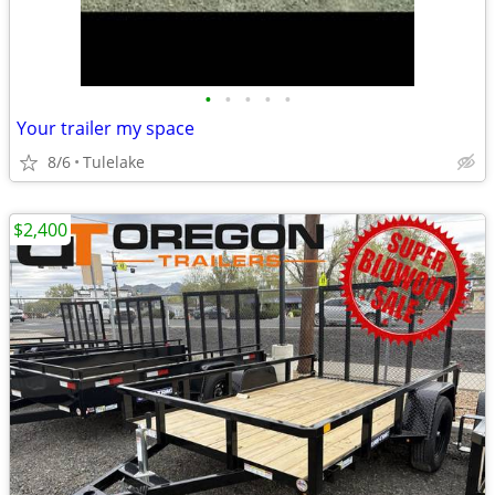
•
•
•
•
•
Your trailer my space
8/6
Tulelake
$2,400