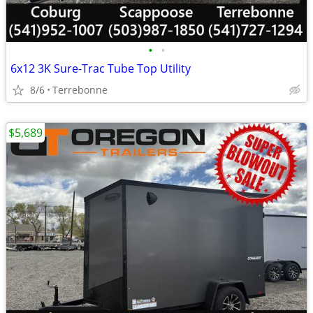
•
•
6x12 3K Sure-Trac Tube Top Utility
8/6
Terrebonne
$5,689