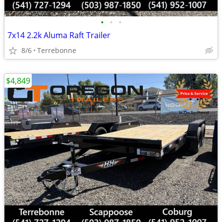
•
•
•
7x14 2.2k Aluma Raft Trailer
8/6
Terrebonne
$4,849