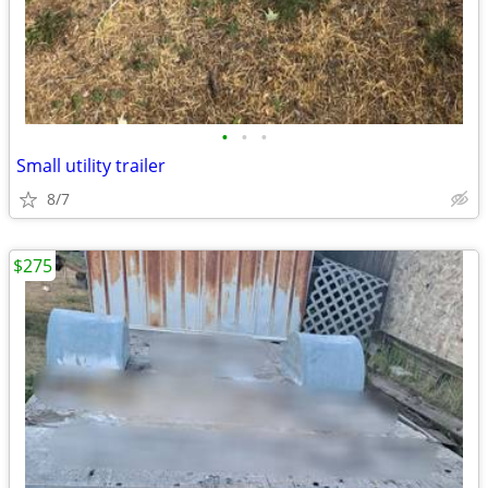
•
•
•
Small utility trailer
8/7
$275