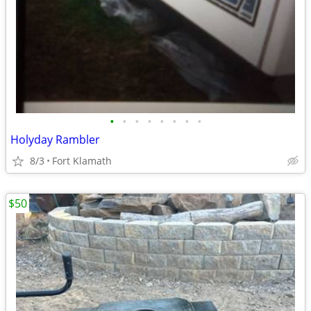
•
•
•
•
•
•
•
•
Holyday Rambler
8/3
Fort Klamath
$50