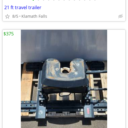
•
•
•
•
•
•
•
•
•
•
•
•
•
21 ft travel trailer
8/5
Klamath Falls
$375