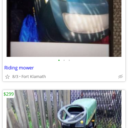
•
•
•
Riding mower
8/3
Fort Klamath
$299