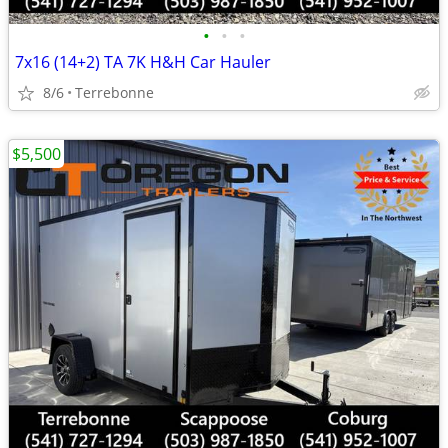
•
•
•
7x16 (14+2) TA 7K H&H Car Hauler
8/6
Terrebonne
$5,500