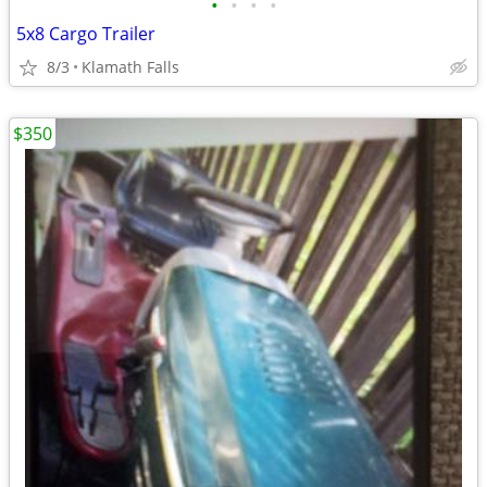
•
•
•
•
5x8 Cargo Trailer
8/3
Klamath Falls
$350