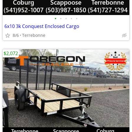
•
•
•
•
•
6x10 3k Conquest Enclosed Cargo
8/6
Terrebonne
$2,072