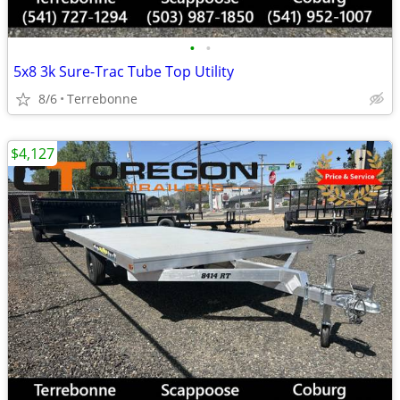
•
•
5x8 3k Sure-Trac Tube Top Utility
8/6
Terrebonne
$4,127