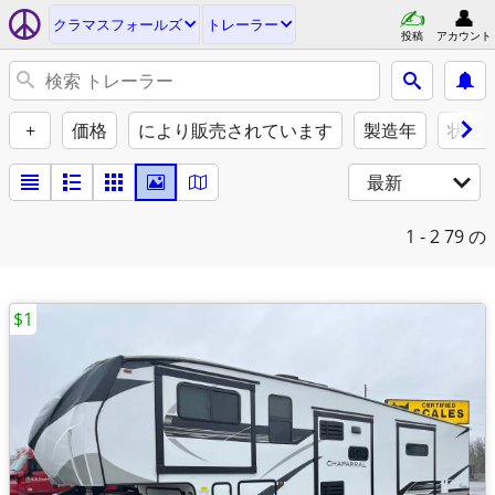
クラマスフォールズ
トレーラー
投稿
アカウント
+
価格
により販売されています
製造年
状態
最新
1 - 2
79 の
$1