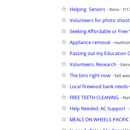
Helping  Seniors
Reno
7/1
Volunteers for photo shoot
Seeking Affordable or Free
Appliance removal
multno
Passing out my Education C
Volunteers, Research
Fair
The bins right now
Sell wo
Local firewood bank needs 
FREE TEETH CLEANING
Por
Help Needed: AC Support
MEALS ON WHEELS-PACIFIC 