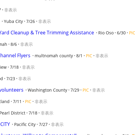
7
非表示
Yuba City
7/26
非表示
 Yard Cleanup & Tree Trimming Assistance
Rio Oso
6/30
PI
mah
8/6
非表示
hannel Flyers
multnomah county
8/1
PIC
非表示
view
7/18
非表示
od
7/23
非表示
volunteers
Washington County
7/29
PIC
非表示
tland
7/11
PIC
非表示
Pearl District
7/18
非表示
CITY
Pacific City
7/27
非表示