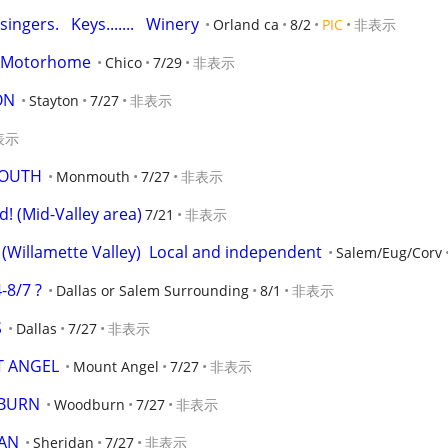
ingers.   Keys.......   Winery
Orland ca
8/2
PIC
非表示
 a Motorhome
Chico
7/29
非表示
ON
Stayton
7/27
非表示
表示
MOUTH
Monmouth
7/27
非表示
! (Mid-Valley area)
7/21
非表示
(Willamette Valley)  Local and independent
Salem/Eug/Corv
-8/7 ?
Dallas or Salem Surrounding
8/1
非表示
S
Dallas
7/27
非表示
T ANGEL
Mount Angel
7/27
非表示
DBURN
Woodburn
7/27
非表示
DAN
Sheridan
7/27
非表示