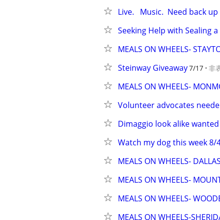
Live.   Music.  Need back up s
Seeking Help with Sealing
MEALS ON WHEELS- STAYT
Steinway Giveaway
7/17
非
MEALS ON WHEELS- MON
Volunteer advocates needed
Dimaggio look alike wanted 
Watch my dog this week 8/4
MEALS ON WHEELS- DALLA
MEALS ON WHEELS- MOUN
MEALS ON WHEELS- WOO
MEALS ON WHEELS-SHERI