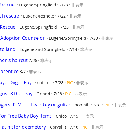
 Rescue
Eugene/Springfield
7/23
非表示
al rescue
Eugene/Remote
7/22
非表示
 Rescue
Eugene/Springfield
7/23
非表示
t Adoption Counselor
Eugene/Springfield
7/30
非表示
 to land
Eugene and Springfield
7/14
非表示
men’s haircut
7/26
非表示
prentice
8/7
非表示
.    Gig.    Pay.
nob hill
7/28
PIC
非表示
st 8 th.    Pay
Orland
7/28
PIC
非表示
ers. F. M.       Lead key or guitar
nob hill
7/30
PIC
非表示
For Free Baby Boy Items
Chico
7/15
非表示
 at historic cemetery
Corvallis
7/10
PIC
非表示