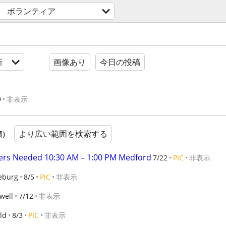
ボランティア
新
画像あり
今日の投稿
9
非表示
より広い範囲を検索する
順）
ers Needed 10:30 AM – 1:00 PM Medford
7/22
PIC
非表示
eburg
8/5
PIC
非表示
well
7/12
非表示
ld
8/3
PIC
非表示